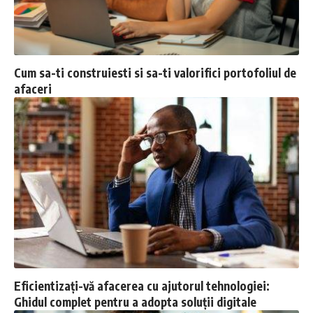
Cum sa-ti construiesti si sa-ti valorifici portofoliul de
afaceri
Eficientizați-vă afacerea cu ajutorul tehnologiei:
Ghidul complet pentru a adopta soluții digitale