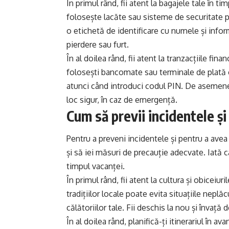
În primul rând, fii atent la bagajele tale în t
folosește lacăte sau sisteme de securitate 
o etichetă de identificare cu numele și infor
pierdere sau furt.
În al doilea rând, fii atent la tranzacțiile fina
folosești bancomate sau terminale de plată ca
atunci când introduci codul PIN. De asemene
loc sigur, în caz de emergență.
Cum să previi incidentele și
Pentru a preveni incidentele și pentru a avea
și să iei măsuri de precauție adecvate. Iată c
timpul vacanței.
În primul rând, fii atent la cultura și obiceiur
tradițiilor locale poate evita situațiile nepl
călătoriilor tale. Fii deschis la nou și învață d
În al doilea rând, planifică-ți itinerariul în a