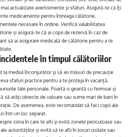
mai actualizate avertismente și sfaturi. Asigură-te că îți
ciente medicamente pentru întreaga călătorie.
mentele necesare în ordine. Verifică valabilitatea
orie și asigură-te că ai copii de rezervă în caz de
nt să ai asigurare medicală de călătorie pentru a te
ătate.
incidentele în timpul călătoriilor
ent la mediul înconjurător și să iei măsuri de precauție
eva sfaturi practice pentru a te proteja în vacanță.
 bunurile tale personale. Poartă o geantă cu fermoar și
vită să arăți obiecte de valoare sau sume mari de bani în
omerație. De asemenea, este recomandat să faci copii ale
i într-un loc separat.
despre zona în care te afli și evită zonele periculoase sau
 ale autorităților și evită să te afli în locuri izolate sau