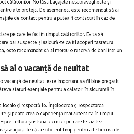
impul călătoriilor. Nu lăsa bagajele nesupravegheate și
pentru a le proteja. De asemenea, este recomandat să ai
mațiile de contact pentru a putea fi contactat în caz de
nciare pe care le faci în timpul călătoriilor. Evită să
re par suspecte și asigură-te că îți acoperi tastatura
a, este recomandat să ai mereu o rezervă de bani într-un
 să ai o vacanță de neuitat
 o vacanță de neuitat, este important să fii bine pregătit
âteva sfaturi esențiale pentru a călători în siguranță în
ile locale și respectă-le. Înțelegerea și respectarea
ăcute și poate crea o experiență mai autentică în timpul
espre cultura și istoria locurilor pe care le vizitezi.
vans și asigură-te că ai suficient timp pentru a te bucura de