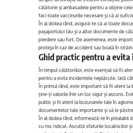
călătorie și ambasadele pentru a obține cele 
faci toate vaccinurile necesare și că ai sufi
În al doilea rând, asigură-te că ai toate docu
pașaportului tău și a altor documente de călăt
pierdere sau furt. De asemenea, este importa
proteja în caz de accident sau boală în străin
Ghid practic pentru a evita 
În timpul călătoriilor, este esențial să fii at
pentru a evita incidentele neplăcute. Iată cât
În primul rând, este important să fii atent la
ține-ți valorile într-un loc sigur și ascuns. E
public și fii atent la buzunarele tale în agl
documentelor tale importante și să le păstrez
În al doilea rând, informează-te în prealabil 
cu risc ridicat. Ascultă sfaturile localnicilor și