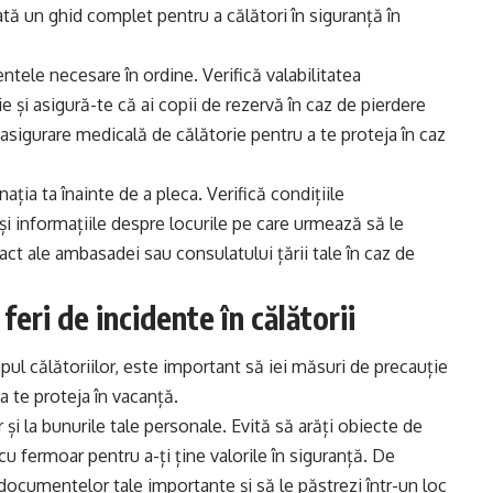
ată un ghid complet pentru a călători în siguranță în
ntele necesare în ordine. Verifică valabilitatea
 și asigură-te că ai copii de rezervă în caz de pierdere
asigurare medicală de călătorie pentru a te proteja în caz
ația ta înainte de a pleca. Verifică condițiile
i informațiile despre locurile pe care urmează să le
tact ale ambasadei sau consulatului țării tale în caz de
feri de incidente în călătorii
pul călătoriilor, este important să iei măsuri de precauție
a te proteja în vacanță.
r și la bunurile tale personale. Evită să arăți obiecte de
 cu fermoar pentru a-ți ține valorile în siguranță. De
ocumentelor tale importante și să le păstrezi într-un loc