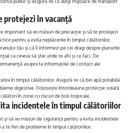
sportul public și asigură-te că alegi mijloace de transport
te protejezi în vacanță
te important să iei măsuri de precauție și să te protejezi
tice pentru a evita neplăcerile în timpul călătoriilor.
rariului tău și că îi informezi pe cei dragi despre planurile
țial ca cineva să știe unde te afli și ce faci. De
rmanență asupra ta informațiile de contact ale
ătatea în timpul călătoriilor. Asigură-te că bei apă potabilă
obleme digestive. Folosește întotdeauna protecție solară
călători în zone cu riscuri de boli tropicale.
ita incidentele în timpul călătoriilor
t și să iei măsuri de siguranță pentru a evita incidentele
 a te feri de probleme în timpul călătoriilor.