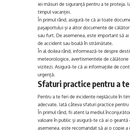
iei măsuri de siguranță pentru a te proteja. I
timpul vacanței.
În primul rând, asigură-te că ai toate docume
pașaportului și a altor documente de călătorie
sau furt. De asemenea, este important să ai 
de accident sau boală în străinătate.
În al doilea rând, informează-te despre destin
meteorologice, avertismentele de călătorie ș
vizitezi. Asigură-te că ai informațiile de con
urgență.
Sfaturi practice pentru a te 
Pentru a te feri de incidente neplăcute în tim
adecvate. Iată câteva sfaturi practice pentru 
În primul rând, fii atent la mediul înconjurăto
valoare în public și asigură-te că ai o geantă
asemenea, este recomandat să ai o copie a d