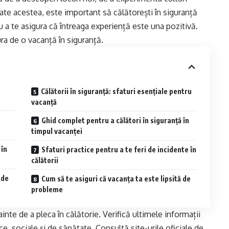
toate acestea, este important să călătorești în siguranță
u a te asigura că întreaga experiență este una pozitivă.
ura de o vacanță în siguranță.
Călătorii în siguranță: sfaturi esențiale pentru
vacanță
Ghid complet pentru a călători în siguranță în
timpul vacanței
 în
Sfaturi practice pentru a te feri de incidente în
călătorii
 de
Cum să te asiguri că vacanța ta este lipsită de
probleme
ainte de a pleca în călătorie. Verifică ultimele informații
ice, sociale și de sănătate. Consultă site-urile oficiale de