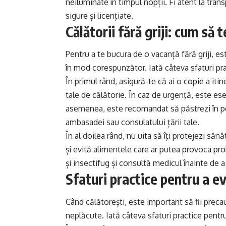
neiluminate în timpul nopții. Fi atent la tran
sigure și licențiate.
Călătorii fără griji: cum să 
Pentru a te bucura de o vacanță fără griji, es
în mod corespunzător. Iată câteva sfaturi prac
În primul rând, asigură-te că ai o copie a itine
tale de călătorie. În caz de urgență, este esen
asemenea, este recomandat să păstrezi în pe
ambasadei sau consulatului țării tale.
În al doilea rând, nu uita să îți protejezi săn
și evită alimentele care ar putea provoca pr
și insectifug și consultă medicul înainte de a 
Sfaturi practice pentru a ev
Când călătorești, este important să fii precau
neplăcute. Iată câteva sfaturi practice pentru