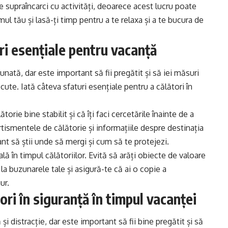
 te supraîncarci cu activități, deoarece acest lucru poate
amul tău și lasă-ți timp pentru a te relaxa și a te bucura de
uri esențiale pentru vacanță
unată, dar este important să fii pregătit și să iei măsuri
ute. Iată câteva sfaturi esențiale pentru a călători în
torie bine stabilit și că îți faci cercetările înainte de a
rtismentele de călătorie și informațiile despre destinația
ant să știi unde să mergi și cum să te protejezi.
ală în timpul călătoriilor. Evită să arăți obiecte de valoare
 la buzunarele tale și asigură-te că ai o copie a
ur.
ri în siguranță în timpul vacanței
 și distracție, dar este important să fii bine pregătit și să