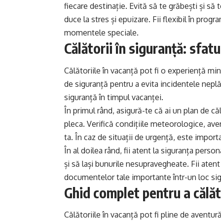
fiecare destinație. Evită să te grăbești și să
duce la stres și epuizare. Fii flexibil în progr
momentele speciale.
Călătorii în siguranță: sfat
Călătoriile în vacanță pot fi o experiență min
de siguranță pentru a evita incidentele neplăc
siguranță în timpul vacanței.
În primul rând, asigură-te că ai un plan de călă
pleca. Verifică condițiile meteorologice, ave
ta. În caz de situații de urgență, este import
În al doilea rând, fii atent la siguranța person
și să lași bunurile nesupravegheate. Fii atent
documentelor tale importante într-un loc sig
Ghid complet pentru a călăto
Călătoriile în vacanță pot fi pline de aventură