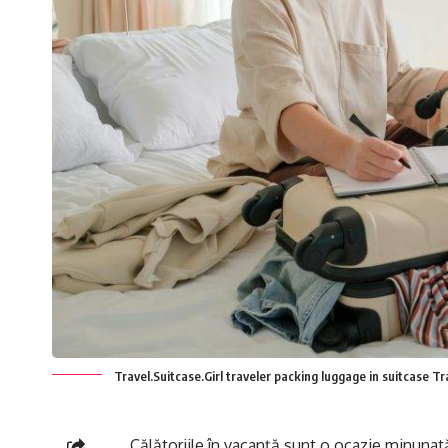
Travel.Suitcase.Girl traveler packing luggage in suitcase T
Călătoriile în vacanță sunt o ocazie minunată