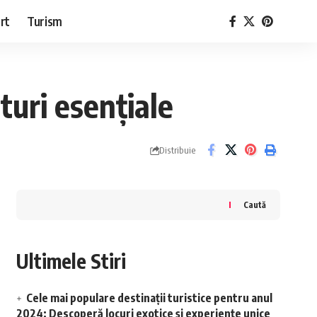
rt
Turism
turi esențiale
Distribuie
Caută
Ultimele Stiri
Cele mai populare destinații turistice pentru anul
2024: Descoperă locuri exotice și experiențe unice