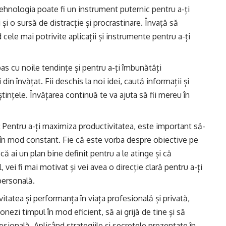
Tehnologia poate fi un instrument puternic pentru a-ți
și o sursă de distracție și procrastinare. Învață să
cele mai potrivite aplicații și instrumente pentru a-ți
 pas cu noile tendințe și pentru a-ți îmbunătăți
in învățat. Fii deschis la noi idei, caută informații și
tințele. Învățarea continuă te va ajuta să fii mereu în
: Pentru a-ți maximiza productivitatea, este important să-
ti în mod constant. Fie că este vorba despre obiective pe
ă ai un plan bine definit pentru a le atinge și că
 vei fi mai motivat și vei avea o direcție clară pentru a-ți
personală.
itatea și performanța în viața profesională și privată,
ionezi timpul în mod eficient, să ai grijă de tine și să
esională. Aplicând strategiile și secretele prezentate în