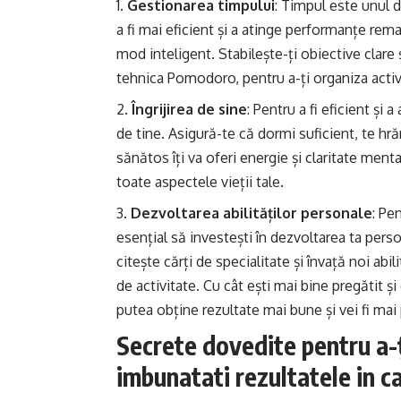
Gestionarea timpului
: Timpul este unul 
a fi mai eficient și a atinge performanțe rema
mod inteligent. Stabilește-ți obiective clare 
tehnica Pomodoro, pentru a-ți organiza activi
Îngrijirea de sine
: Pentru a fi eficient și
de tine. Asigură-te că dormi suficient, te hrăne
sănătos îți va oferi energie și claritate ment
toate aspectele vieții tale.
Dezvoltarea abilităților personale
: Pe
esențial să investești în dezvoltarea ta perso
citește cărți de specialitate și învață noi abi
de activitate. Cu cât ești mai bine pregătit și 
putea obține rezultate mai bune și vei fi mai
Secrete dovedite pentru a-ț
imbunatati rezultatele in ca