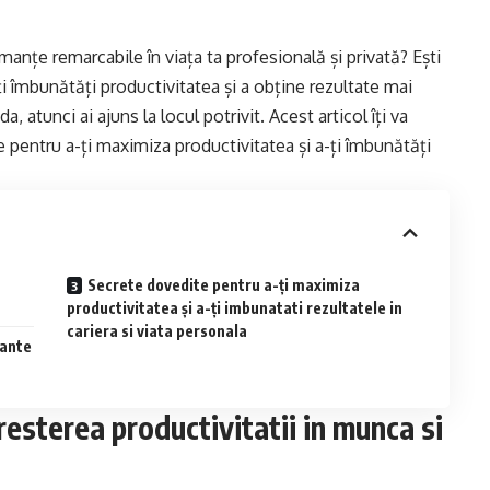
rmanțe remarcabile în viața ta profesională și privată? Ești
ți îmbunătăți productivitatea și a obține rezultate mai
a, atunci ai ajuns la locul potrivit. Acest articol îți va
e pentru a-ți maximiza productivitatea și a-ți îmbunătăți
Secrete dovedite pentru a-ți maximiza
productivitatea și a-ți imbunatati rezultatele in
cariera si viata personala
mante
resterea productivitatii in munca si