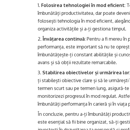
Folosirea tehnologiei în mod eficient
: 
îmbunătăți productivitatea, dar poate deveni 
folosești tehnologia în mod eficient, alegând 
organiza activitățile și a-ți gestiona timpul.
Învățarea continuă
: Pentru a fi mereu în
performanța, este important să nu te oprești d
îmbunătățește-ți constant abilitățile și cunoș
avans și să obții rezultate remarcabile.
Stabilirea obiectivelor și urmărirea lor
ți stabilești obiective clare și să le urmăreș
termen scurt sau pe termen lung, asigură-te c
monitorizezi progresul în mod regulat. Astfel,
îmbunătăți performanța în carieră și în viața 
În concluzie, pentru a-ți îmbunătăți productiv
este esențial să fii bine organizat, să-ți gest
investești în dezvoltarea ta personală și prof