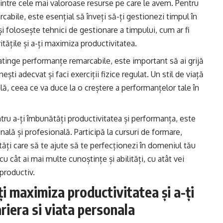
dintre cele mai valoroase resurse pe care le avem. Pentru
rcabile, este esențial să înveți să-ți gestionezi timpul în
și folosește tehnici de gestionare a timpului, cum ar fi
tățile și a-ți maximiza productivitatea.
 a atinge performanțe remarcabile, este important să ai grijă
ști adecvat și faci exerciții fizice regulat. Un stil de viață
ală, ceea ce va duce la o creștere a performanțelor tale în
ntru a-ți îmbunătăți productivitatea și performanța, este
nală și profesională. Participă la cursuri de formare,
lități care să te ajute să te perfecționezi în domeniul tău
cu cât ai mai multe cunoștințe și abilități, cu atât vei
 productiv.
i maximiza productivitatea și a-ți
riera si viata personala