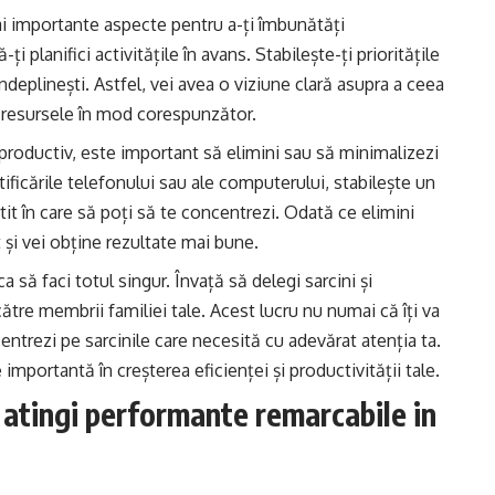
ai importante aspecte pentru a-ți îmbunătăți
ți planifici activitățile în avans. Stabilește-ți prioritățile
 îndeplinești. Astfel, vei avea o viziune clară asupra a ceea
și resursele în mod corespunzător.
i productiv, este important să elimini sau să minimalizezi
otificările telefonului sau ale computerului, stabilește un
știt în care să poți să te concentrezi. Odată ce elimini
t și vei obține rezultate mai bune.
ca să faci totul singur. Învață să delegi sarcini și
ătre membrii familiei tale. Acest lucru nu numai că îți va
centrezi pe sarcinile care necesită cu adevărat atenția ta.
importantă în creșterea eficienței și productivității tale.
a atingi performante remarcabile in