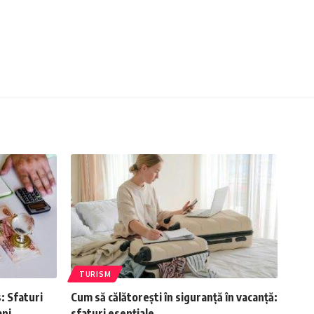
TURISM
: Sfaturi
Cum să călătorești în siguranță în vacanță:
ani
sfaturi esențiale