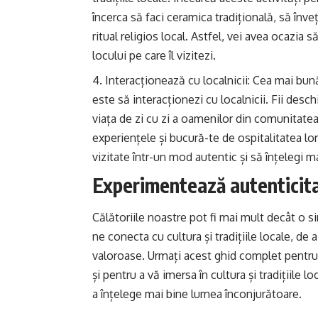
încerca să faci ceramica tradițională, să înveț
ritual religios local. Astfel, vei avea ocazia 
locului pe care îl vizitezi.
Interacționează cu localnicii: Cea mai bună 
este să interacționezi cu localnicii. Fii desc
viața de zi cu zi a oamenilor din comunitatea 
experiențele și bucură-te de ospitalitatea lor
vizitate într-un mod autentic și să înțelegi mai
Experimentează autenticitat
Călătoriile noastre pot fi mai mult decât o si
ne conecta cu cultura și tradițiile locale, de 
valoroase. Urmați acest ghid complet pentru 
și pentru a vă imersa în cultura și tradițiile l
a înțelege mai bine lumea înconjurătoare.