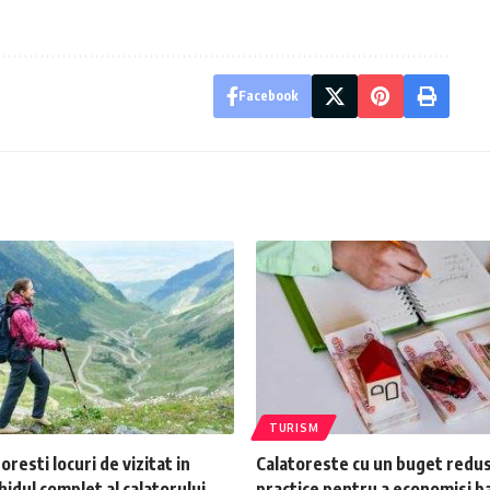
Facebook
TURISM
oresti locuri de vizitat in
Calatoreste cu un buget redus
idul complet al calatorului
practice pentru a economisi b