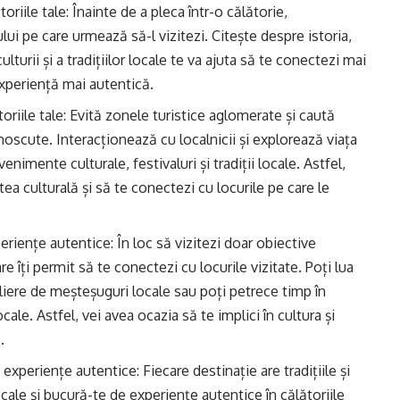
toriile tale: Înainte de a pleca într-o călătorie,
ului pe care urmează să-l vizitezi. Citește despre istoria,
lturii și a tradițiilor locale te va ajuta să te conectezi mai
 experiență mai autentică.
oriile tale: Evită zonele turistice aglomerate și caută
noscute. Interacționează cu localnicii și explorează viața
venimente culturale, festivaluri și tradiții locale. Astfel,
ea culturală și să te conectezi cu locurile pe care le
eriențe autentice: În loc să vizitezi doar obiective
care îți permit să te conectezi cu locurile vizitate. Poți lua
ateliere de meșteșuguri locale sau poți petrece timp în
cale. Astfel, vei avea ocazia să te implici în cultura și
.
experiențe autentice: Fiecare destinație are tradițiile și
ocale și bucură-te de experiențe autentice în călătoriile