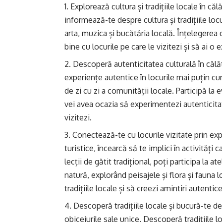
Explorează cultura și tradițiile locale în călă
informează-te despre cultura și tradițiile loc
arta, muzica și bucătăria locală. Înțelegerea cu
bine cu locurile pe care le vizitezi și să ai o
Descoperă autenticitatea culturală în călăt
experiențe autentice în locurile mai puțin cu
de zi cu zi a comunității locale. Participă la e
vei avea ocazia să experimentezi autenticitat
vizitezi.
Conectează-te cu locurile vizitate prin exp
turistice, încearcă să te implici în activități 
lecții de gătit tradițional, poți participa la 
natură, explorând peisajele și flora și fauna lo
tradițiile locale și să creezi amintiri autentice
Descoperă tradițiile locale și bucură-te de 
obiceiurile sale unice. Descoperă tradițiile l