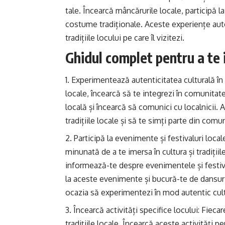
tale. Încearcă mâncărurile locale, participă l
costume tradiționale. Aceste experiențe aute
tradițiile locului pe care îl vizitezi.
Ghidul complet pentru a te i
Experimentează autenticitatea culturală în că
locale, încearcă să te integrezi în comunitate
locală și încearcă să comunici cu localnicii. A
tradițiile locale și să te simți parte din comu
Participă la evenimente și festivaluri loca
minunată de a te imersa în cultura și tradițiile
informează-te despre evenimentele și festivalu
la aceste evenimente și bucură-te de dansuri,
ocazia să experimentezi în mod autentic cultur
Încearcă activități specifice locului: Fiecar
tradițiile locale. Încearcă aceste activități pe