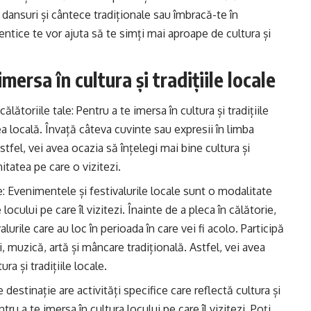
a dansuri și cântece tradiționale sau îmbracă-te în
ntice te vor ajuta să te simți mai aproape de cultura și
mersa în cultura și tradițiile locale
lătoriile tale: Pentru a te imersa în cultura și tradițiile
a locală. Învață câteva cuvinte sau expresii în limba
stfel, vei avea ocazia să înțelegi mai bine cultura și
nitatea pe care o vizitezi.
le: Evenimentele și festivalurile locale sunt o modalitate
 locului pe care îl vizitezi. Înainte de a pleca în călătorie,
rile care au loc în perioada în care vei fi acolo. Participă
 muzică, artă și mâncare tradițională. Astfel, vei avea
a și tradițiile locale.
e destinație are activități specifice care reflectă cultura și
ntru a te imersa în cultura locului pe care îl vizitezi. Poți