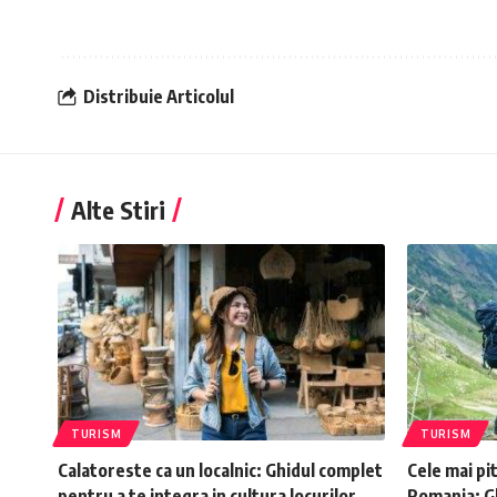
Distribuie Articolul
Alte Stiri
TURISM
TURISM
Calatoreste ca un localnic: Ghidul complet
Cele mai pit
pentru a te integra in cultura locurilor
Romania: Gh