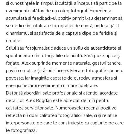
și cunoștințele în timpul facultății, a început să participe la
evenimente alături de un coleg fotograf. Experiența
acumulată și feedback-ul pozitiv primit l-au determinat să
se dedice în totalitate fotografiei de nuntă, unde a găsit
dinamismul și satisfacția de a captura clipe de fericire și
emoție.
Stilul său fotojurnalistic aduce un suflu de autenticitate și
spontaneitate în fotografiile de nuntă. Fără poze tipice și
forjate, Alex surprinde momente naturale, gesturi tandre,
priviri complice și râsuri sincere. Fiecare fotografie spune o
poveste, iar imaginile captate de el redau atmosfera și
energia fiecărui eveniment cu mare fidelitate.
Datorită abordării sale profesionale și atenției acordate
detaliilor, Alex Bogdan este apreciat de miri pentru
calitatea serviciilor sale. Numeroasele recenzii pozitive
reflectă nu doar calitatea fotografiilor sale, ci și relațiile
interpersonale pe care le construiește cu cuplurile pe care
le fotografiază.