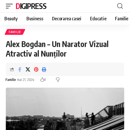
DIGIPRESS
Beauty
Business
Decorarea casei
Educatie
Familie
FAMILIE
Alex Bogdan – Un Narator Vizual
Atractiv al Nunților
Familie
mai 21, 2024
8