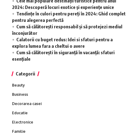
Cele mai populare destinații turistice pentru anul
2024: Descoperă locuri exotice și experiențe unice
Tendințe în culori pentru pereți în 2024: Ghid complet
pentru alegerea perfectă
Cum să călătorești responsabil și să protejezi mediul
înconjurător
Calatorii cu buget redus: Idei si sfaturi pentru a
explora lumea fara a cheltui o avere
Cum să călătorești în siguranță în vacanță: sfaturi
esențiale
Categorii
Beauty
Business
Decorarea casei
Educatie
Electronice
Familie