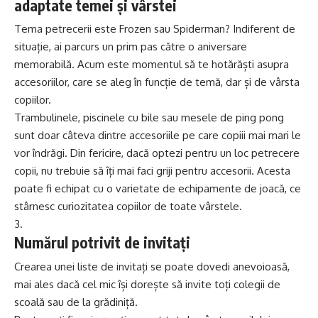
adaptate temei și vârstei
Tema petrecerii este Frozen sau Spiderman? Indiferent de
situație, ai parcurs un prim pas către o aniversare
memorabilă. Acum este momentul să te hotărăști asupra
accesoriilor, care se aleg în funcție de temă, dar și de vârsta
copiilor.
Trambulinele, piscinele cu bile sau mesele de ping pong
sunt doar câteva dintre accesoriile pe care copiii mai mari le
vor îndrăgi. Din fericire, dacă optezi pentru un
loc petrecere
copii
, nu trebuie să îți mai faci griji pentru accesorii. Acesta
poate fi echipat cu o varietate de echipamente de joacă, ce
stârnesc curiozitatea copiilor de toate vârstele.
Numărul potrivit de invitați
Crearea unei liste de invitați se poate dovedi anevoioasă,
mai ales dacă cel mic își dorește să invite toți colegii de
scoală sau de la grădiniță.