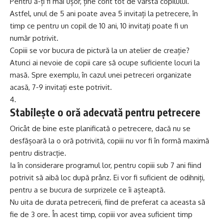
Pentru a-ți fi mai ușor, ține cont tot de vârsta copilului.
Astfel, unul de 5 ani poate avea 5 invitați la petrecere, în
timp ce pentru un copil de 10 ani, 10 invitați poate fi un
număr potrivit.
Copiii se vor bucura de pictură la un atelier de creație?
Atunci ai nevoie de copii care să ocupe suficiente locuri la
masă. Spre exemplu, în cazul unei petreceri organizate
acasă, 7-9 invitați este potrivit.
Stabilește o oră adecvată pentru petrecere
Oricât de bine este planificată o petrecere, dacă nu se
desfășoară la o oră potrivită, copiii nu vor fi în formă maximă
pentru distracție.
Ia în considerare programul lor, pentru copiii sub 7 ani fiind
potrivit să aibă loc după prânz. Ei vor fi suficient de odihniți,
pentru a se bucura de surprizele ce îi așteaptă.
Nu uita de durata petrecerii, fiind de preferat ca aceasta să
fie de 3 ore. În acest timp, copiii vor avea suficient timp