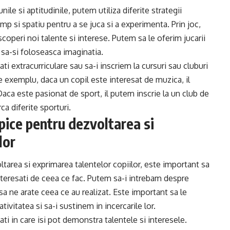
nile si aptitudinile, putem utiliza diferite strategii
mp si spatiu pentru a se juca si a experimenta. Prin joc,
escoperi noi talente si interese. Putem sa le oferim jucarii
e sa-si foloseasca imaginatia.
i extracurriculare sau sa-i inscriem la cursuri sau cluburi
De exemplu, daca un copil este interesat de muzica, il
Daca este pasionat de sport, il putem inscrie la un club de
ca diferite sporturi.
pice pentru dezvoltarea si
lor
tarea si exprimarea talentelor copiilor, este important sa
nteresati de ceea ce fac. Putem sa-i intrebam despre
 sa ne arate ceea ce au realizat. Este important sa le
ivitatea si sa-i sustinem in incercarile lor.
i in care isi pot demonstra talentele si interesele.