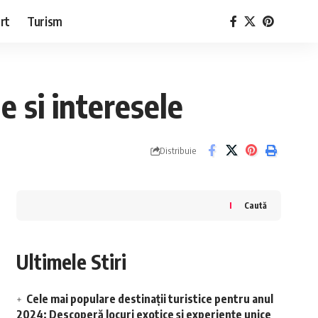
rt
Turism
le si interesele
Distribuie
Caută
Ultimele Stiri
Cele mai populare destinații turistice pentru anul
2024: Descoperă locuri exotice și experiențe unice