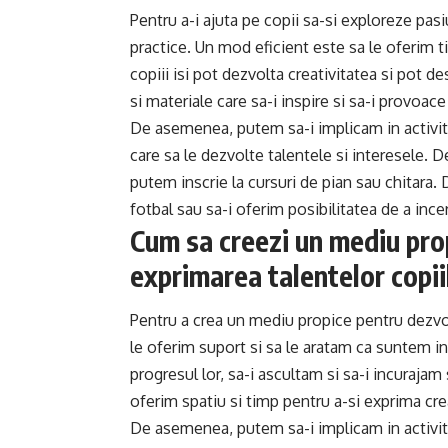
Pentru a-i ajuta pe copii sa-si exploreze pasiu
practice. Un mod eficient este sa le oferim ti
copiii isi pot dezvolta creativitatea si pot d
si materiale care sa-i inspire si sa-i provoac
De asemenea, putem sa-i implicam in activitat
care sa le dezvolte talentele si interesele. 
putem inscrie la cursuri de pian sau chitara. 
fotbal sau sa-i oferim posibilitatea de a incer
Cum sa creezi un mediu pro
exprimarea talentelor copii
Pentru a crea un mediu propice pentru dezvol
le oferim suport si sa le aratam ca suntem i
progresul lor, sa-i ascultam si sa-i incurajam
oferim spatiu si timp pentru a-si exprima creat
De asemenea, putem sa-i implicam in activitat