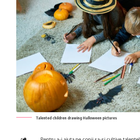
Talented children drawing Halloween pictures
Pentru a-i ajuta pe copii sa-si cultive talentel