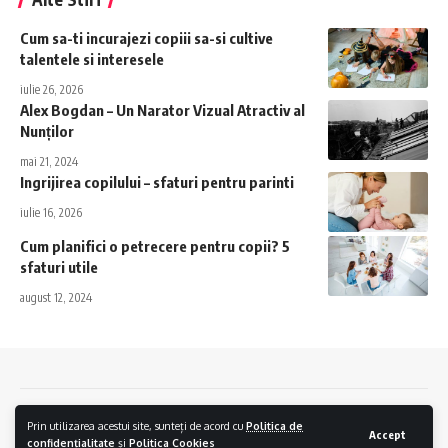
Cum sa-ti incurajezi copiii sa-si cultive
talentele si interesele
iulie 26, 2026
Alex Bogdan – Un Narator Vizual Atractiv al
Nunților
mai 21, 2024
Ingrijirea copilului – sfaturi pentru parinti
iulie 16, 2026
Cum planifici o petrecere pentru copii? 5
sfaturi utile
august 12, 2024
Contact
Politica de confidentialitate
Politica Cookies
Prin utilizarea acestui site, sunteți de acord cu
Politica de
Accept
confidențialitate
și
Politica Cookies
Digipress © 2026.
Creare Magazin Online
si
Servicii SEO
by
AlphaByte