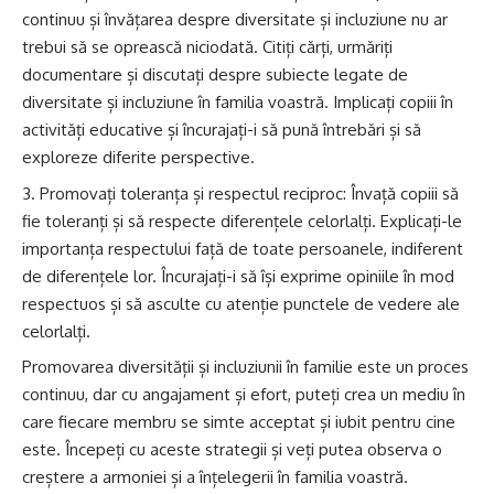
continuu și învățarea despre diversitate și incluziune nu ar
trebui să se oprească niciodată. Citiți cărți, urmăriți
documentare și discutați despre subiecte legate de
diversitate și incluziune în familia voastră. Implicați copiii în
activități educative și încurajați-i să pună întrebări și să
exploreze diferite perspective.
Promovați toleranța și respectul reciproc: Învață copiii să
fie toleranți și să respecte diferențele celorlalți. Explicați-le
importanța respectului față de toate persoanele, indiferent
de diferențele lor. Încurajați-i să își exprime opiniile în mod
respectuos și să asculte cu atenție punctele de vedere ale
celorlalți.
Promovarea diversității și incluziunii în familie este un proces
continuu, dar cu angajament și efort, puteți crea un mediu în
care fiecare membru se simte acceptat și iubit pentru cine
este. Începeți cu aceste strategii și veți putea observa o
creștere a armoniei și a înțelegerii în familia voastră.