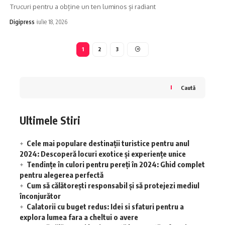
Trucuri pentru a obține un ten luminos și radiant
Digipress
iulie 18, 2026
1
2
3
Caută
Ultimele Stiri
Cele mai populare destinații turistice pentru anul
2024: Descoperă locuri exotice și experiențe unice
Tendințe în culori pentru pereți în 2024: Ghid complet
pentru alegerea perfectă
Cum să călătorești responsabil și să protejezi mediul
înconjurător
Calatorii cu buget redus: Idei si sfaturi pentru a
explora lumea fara a cheltui o avere