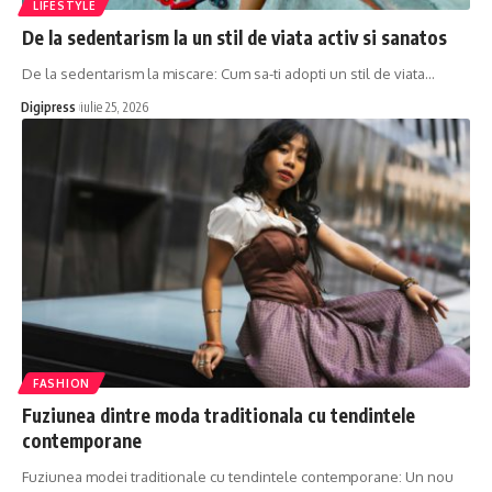
LIFESTYLE
De la sedentarism la un stil de viata activ si sanatos
De la sedentarism la miscare: Cum sa-ti adopti un stil de viata…
Digipress
iulie 25, 2026
FASHION
Fuziunea dintre moda traditionala cu tendintele
contemporane
Fuziunea modei traditionale cu tendintele contemporane: Un nou