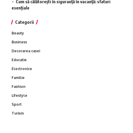
Cum să călătorești în siguranță în vacanță: sfaturi
esențiale
Categorii
Beauty
Business
Decorarea casei
Educatie
Electronice
Familie
Fashion
Lifestyle
Sport
Turism