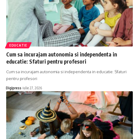
EDUCATIE
Cum sa incurajam autonomia si independenta in
educatie: Sfaturi pentru profesori
Cum sa incurajam autonomia si independenta in educatie: Sfaturi
pentru profesori
Digipress
iulie 27, 2026