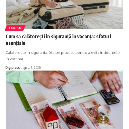
TURISM
Cum să călătorești în siguranță în vacanță: sfaturi
esențiale
Calatoreste in siguranta: Sfaturi practice pentru a evita incidentele
in vacanta
Digipress
august 2, 2026