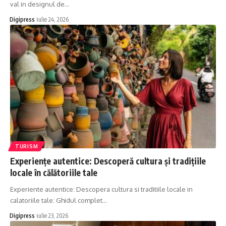
val in designul de…
Digipress
iulie 24, 2026
TURISM
Experiențe autentice: Descoperă cultura și tradițiile
locale în călătoriile tale
Experiente autentice: Descopera cultura si traditiile locale in
calatoriile tale: Ghidul complet…
Digipress
iulie 23, 2026