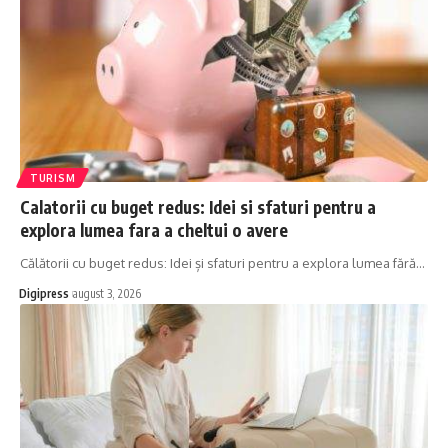
TURISM
Calatorii cu buget redus: Idei si sfaturi pentru a
explora lumea fara a cheltui o avere
Călătorii cu buget redus: Idei și sfaturi pentru a explora lumea fără…
Digipress
august 3, 2026