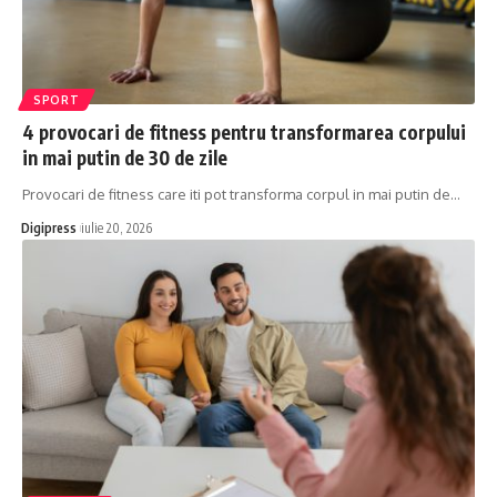
SPORT
4 provocari de fitness pentru transformarea corpului
in mai putin de 30 de zile
Provocari de fitness care iti pot transforma corpul in mai putin de…
Digipress
iulie 20, 2026